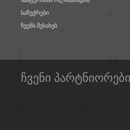
სამტურიანი ოლიმპიადის
საჩუქრები
ჩვენს შესახებ
ჩვენი პარტნიორებ