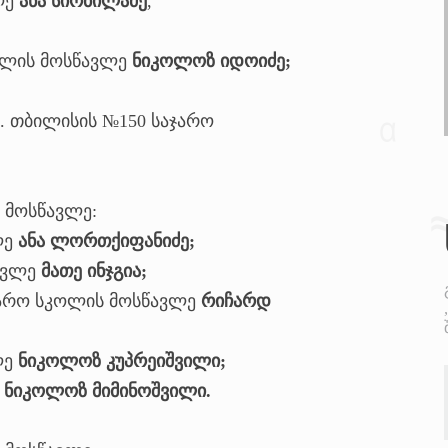
ლე
ანა სირბილაძე
,
ოლის მოსწავლე
ნიკოლოზ იდოიძე;
ქ. თბილისის №150 საჯარო
5 მოსწავლე:
ლე
ანა ლორთქიფანიძე;
წავლე
მათე ინჯგია;
ჯარო სკოლის მოსწავლე
რიჩარდ
ლე
ნიკოლოზ კუპრეიშვილი;
ე
ნიკოლოზ მიმინოშვილი.