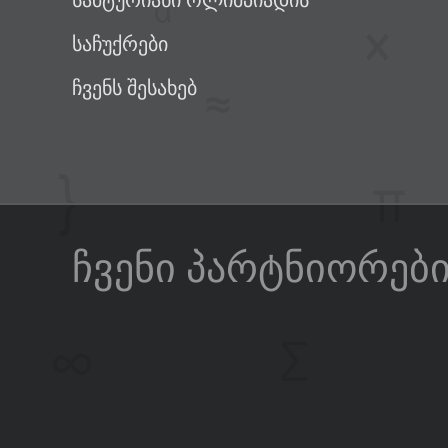
სამტურიანი ოლიმპიადის
საჩუქრები
ჩვენს შესახებ
ჩვენი პარტნიორებ